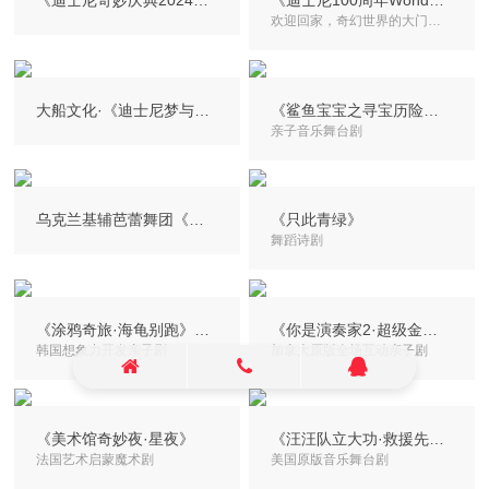
《迪士尼奇妙庆典2024巡回演唱会》
《迪士尼100周年Wonderland奇幻世界演唱会》
欢迎回家，奇幻世界的大门已为你敞开！
大船文化·《迪士尼梦与希望巡回演唱会》
《鲨鱼宝宝之寻宝历险记》
亲子音乐舞台剧
乌克兰基辅芭蕾舞团《天鹅湖》
《只此青绿》
舞蹈诗剧
《涂鸦奇旅·海龟别跑》中文版
《你是演奏家2·超级金贝鼓》
韩国想象力开发亲子剧
加拿大原版全场互动亲子剧
《美术馆奇妙夜·星夜》
《汪汪队立大功·救援先锋》
法国艺术启蒙魔术剧
美国原版音乐舞台剧