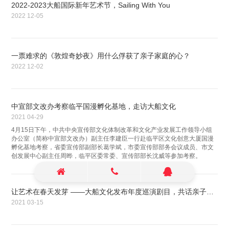
2022-2023大船国际新年艺术节，Sailing With You
2022
12-05
一票难求的《敦煌奇妙夜》用什么俘获了亲子家庭的心？
2022
12-02
中宣部文改办考察临平国漫孵化基地，走访大船文化
2021
04-29
4月15日下午，中共中央宣传部文化体制改革和文化产业发展工作领导小组
办公室（简称中宣部文改办）副主任李建臣一行赴临平区文化创意大厦国漫
孵化基地考察，省委宣传部副部长葛学斌，市委宣传部部务会议成员、市文
创发展中心副主任周晔，临平区委常委、宣传部部长沈威等参加考察。
让艺术在春天发芽 ——大船文化发布年度巡演剧目，共话亲子剧交流发展
2021
03-15