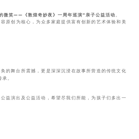
的微笑——《
敦煌奇
妙夜
》一周年巡演”亲子公益活动
。
内容原创为核心，为众多家庭提供富有创新的艺术体验和美
。
美奂的舞台所震撼，更是深深沉浸在故事所营造的传统文化
传承。
场公益演出及公益活动，希望尽我们所能，为孩子们多出一