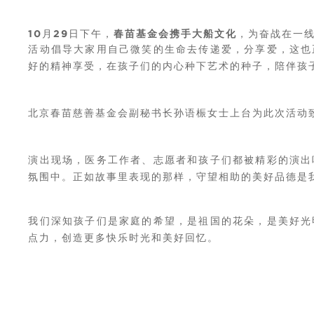
10月29日下午，
春苗基金会
携手大船文化
，为奋战在一
活动倡导大家用自己微笑的生命去传递爱，分享爱，
这
也
好的精神享受，在孩子们的内心种下艺术的种子，陪伴孩
北京春苗慈善基金会副秘书长孙语桭女士上台为此次活动
演出现场，医务工作者、志愿者和孩子们都被精彩的演出
氛围中。正如故事里表现的那样，守望相助的美好品德是
我们深知孩子们是家庭的希望，是祖国的花朵，是美好光
点力，创造更多快乐时光和美好回忆。