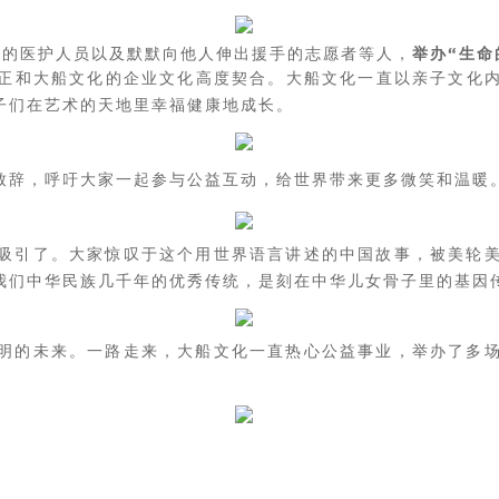
线的医护人员以及
默默向他人伸出援手的志愿者等人，
举办“生命
正和大
船文化的企业文化高度契合。
大船文化一直以亲子文化
子们在艺术的天地里幸福健康地成长。
致辞，呼吁大家一起参与公益互动，给世界带来更多微笑和温暖
吸引了。大家惊叹于这个用世界语言讲述的中国故事，被美轮
我们中华民族几千年的优秀传统，是刻在中华儿女骨子里的基因
明的未来。一路走来，大船文化一直热心公益事业，举办了多